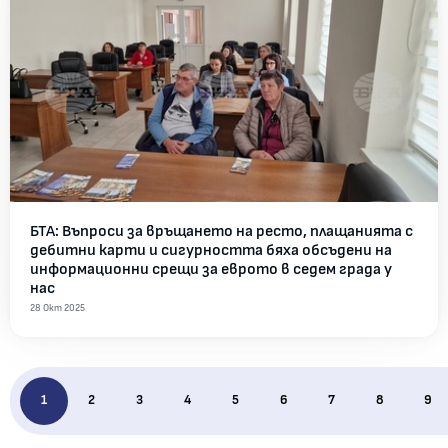
БТА: Въпроси за връщането на ресто, плащанията с
дебитни карти и сигурността бяха обсъдени на
информационни срещи за еврото в седем града у
нас
28 Окт 2025
1
2
3
4
5
6
7
8
9