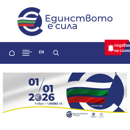
evroto.bg
Официална страница за приемане 
подава
на сигн
Начало
EN