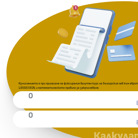
Изчислението е при прилагане на фиксирания валутен курс на българския лев към еврото
1,95583 BGN, и математическото правило за закръгляване.
Калкула