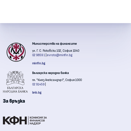
Контакти с институции
Министерство на финансите
ул. Г. С. Раковски 102, София 1040
02 9859 1
evroto@minfin.bg
minfin.bg
Българска народна банка
пл. "Княз Александър I", София 1000
02 91459
bnb.bg
За връзка
Комисия за финансов надзор