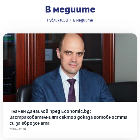
В медиите
В медиите
Публикации
В медиите
Всички новини
Пламен Данаилов пред Economic.bg:
Застрахователният сектор доказа готовността
си за еврозоната
23 Юли 2026