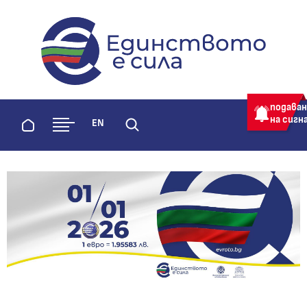
evroto.bg
Официална страница за приемане 
подава
на сигн
Начало
EN