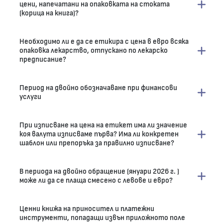
цени, напечатани на опаковката на стоката
(корица на книга)?
Необходимо ли е да се етикира с цена в евро всяка
опаковка лекарство, отпускано по лекарско
предписание?
Период на двойно обозначаване при финансови
услуги
При изписване на цена на етикет има ли значение
коя валута изписваме първа? Има ли конкретен
шаблон или препоръка за правилно изписване?
В периода на двойно обращение (януари 2026 г. )
може ли да се плаща смесено с левове и евро?
Ценни книжа на приносител и платежни
инструменти, попадащи извън приложното поле