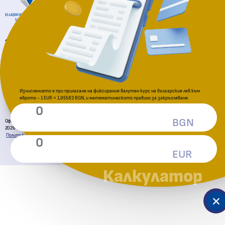
За подаване на сигнали
Комисия за защита на потребителите
Изчислението е при прилагане на фиксирания валутен курс на българския лев към
еврото - 1 EUR = 1,95583 BGN, и математическото правило за закръгляване.
BGN
Официална страница за приемане на еврото в Република България
2026 © Всички права запазени. Министерство на финансите
Политика за поверителност
Декларация за достъпност
Условия за ползване
Карта на сайта
EUR
Калкулатор