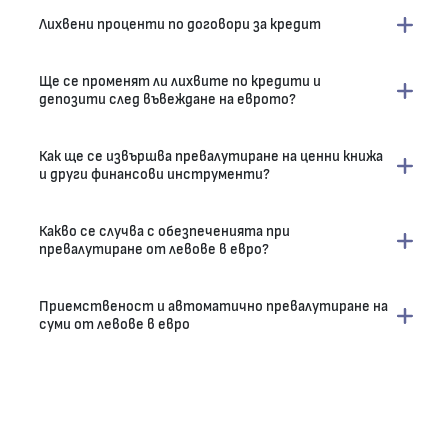
Лихвени проценти по договори за кредит
Ще се променят ли лихвите по кредити и
депозити след въвеждане на еврото?
Как ще се извършва превалутиране на ценни книжа
и други финансови инструменти?
Какво се случва с обезпеченията при
превалутиране от левове в евро?
Приемственост и автоматично превалутиране на
суми от левове в евро