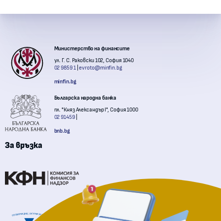
Контакти с институции
Министерство на финансите
ул. Г. С. Раковски 102, София 1040
02 9859 1
evroto@minfin.bg
minfin.bg
Българска народна банка
пл. "Княз Александър I", София 1000
02 91459
bnb.bg
За връзка
Комисия за финансов надзор
Национална агенция за приходите