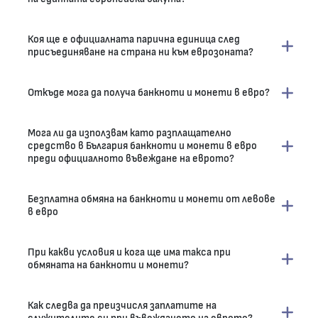
Коя ще е официалната парична единица след
присъединяване на страна ни към еврозоната?
Откъде мога да получа банкноти и монети в евро?
Мога ли да използвам като разплащателно
средство в България банкноти и монети в евро
преди официалното въвеждане на еврото?
Безплатна обмяна на банкноти и монети от левове
в евро
При какви условия и кога ще има такса при
обмяната на банкноти и монети?
Как следва да преизчисля заплатите на