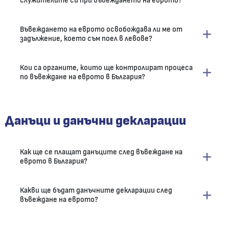
служителите си при въвеждането на еврото?
Въвеждането на еврото освобождава ли ме от
задължение, което съм поел в левове?
Кои са органите, които ще контролират процеса
по въвеждане на еврото в България?
Данъци и данъчни декларации
Как ще се плащат данъците след въвеждане на
еврото в България?
Какви ще бъдат данъчните декларации след
въвеждане на еврото?