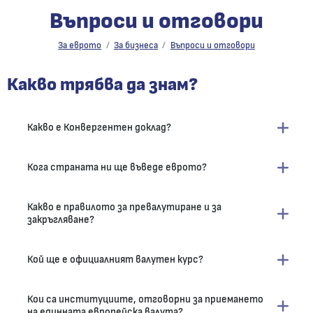
Въпроси и отговори
Въпроси и отговори
За еврото
За бизнеса
Въпроси и отговори
Какво трябва да знам?
Какво е Конвергентен доклад?
Кога страната ни ще въведе еврото?
Какво е правилото за превалутиране и за
закръгляване?
Кой ще е официалният валутен курс?
Кои са институциите, отговорни за приемането
на единната европейска валута?