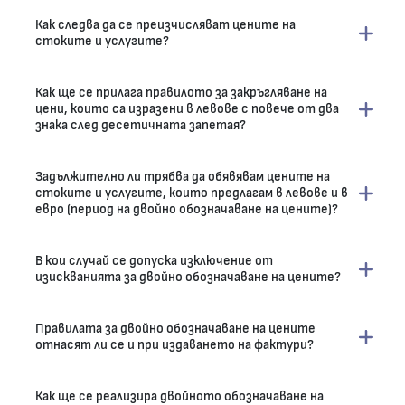
Как следва да се преизчисляват цените на
стоките и услугите?
Как ще се прилага правилото за закръгляване на
цени, които са изразени в левове с повече от два
знака след десетичната запетая?
Задължително ли трябва да обявявам цените на
стоките и услугите, които предлагам в левове и в
евро (период на двойно обозначаване на цените)?
В кои случай се допуска изключение от
изискванията за двойно обозначаване на цените?
Правилата за двойно обозначаване на цените
отнасят ли се и при издаването на фактури?
Как ще се реализира двойното обозначаване на