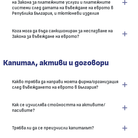
на Закона за платежните услуги и платежните
системи след датата на въвеждане на еврото в
Република България, и тютюневи изделия
Кога мога да бъда санкциониран за неспазване на
Закона за въвеждане на еврото?
Капитал, активи и договори
Какво трябва да направи моята фирма/организация
след въвеждането на еврото в България?
Как се изчислява стойността на активите/
пасивите?
Трябва ли да се преизчисли капиталът?