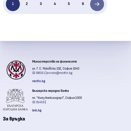
1
2
3
4
5
6
Контакти с институции
Министерство на финансите
ул. Г. С. Раковски 102, София 1040
02 9859 1
evroto@minfin.bg
minfin.bg
Българска народна банка
пл. "Княз Александър I", София 1000
02 91459
bnb.bg
За връзка
Комисия за финансов надзор