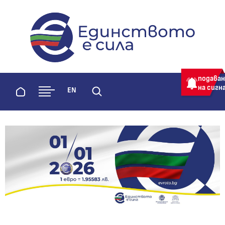
evroto.bg
Официална страница за приемане 
подава
на сигн
Начало
EN