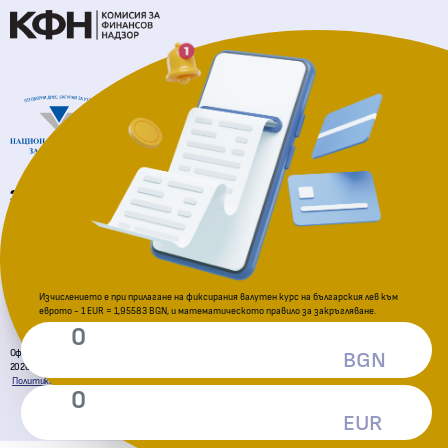
Национална агенция за приходите
За подаване на сигнали
Комисия за защита на потребителите
Изчислението е при прилагане на фиксирания валутен курс на българския лев към
еврото - 1 EUR = 1,95583 BGN, и математическото правило за закръгляване.
Официална страница за приемане на еврото в Република България
BGN
2026 © Всички права запазени. Министерство на финансите
Политика за поверителност
Декларация за достъпност
Условия за ползване
Карта на сайта
EUR