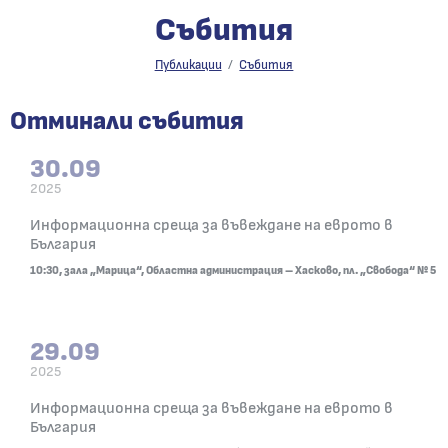
Събития
Събития
Публикации
Събития
Отминали събития
30.09
2025
30.09.2025
Информационна среща за въвеждане на еврото в
10:30, зала „Марица“, Областна администрация –
България
10:30, зала „Марица“, Областна администрация – Хасково, пл. „Свобода“ № 5
29.09
2025
29.09.2025
Информационна среща за въвеждане на еврото в
10:30, конферентна зала „Бизнес Инкубатор“, у
България