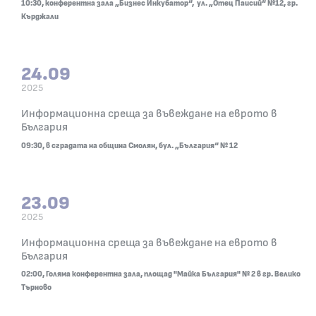
10:30, конферентна зала „Бизнес Инкубатор“, ул. „Отец Паисий“ №12, гр.
Кърджали
24.09
2025
24.09.2025
Информационна среща за въвеждане на еврото в
09:30, в сградата на община Смолян, бул. „Бълга
България
09:30, в сградата на община Смолян, бул. „България“ № 12
23.09
2025
23.09.2025
Информационна среща за въвеждане на еврото в
02:00, Голяма конферентна зала, площад "Майка 
България
02:00, Голяма конферентна зала, площад "Майка България" № 2 в гр. Велико
Търново