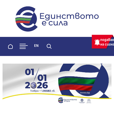
evroto.bg
Официална страница за приемане 
подава
на сигн
Начало
EN