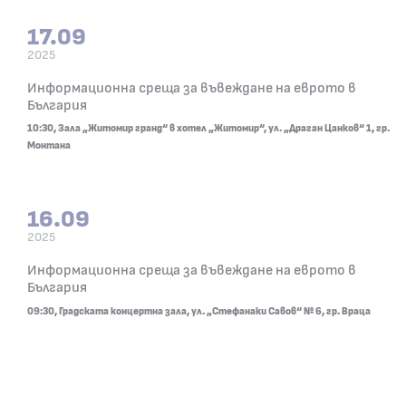
17.09
2025
17.09.2025
Информационна среща за въвеждане на еврото в
10:30, Зала „Житомир гранд“ в хотел „Житомир“,
България
10:30, Зала „Житомир гранд“ в хотел „Житомир“, ул. „Драган Цанков“ 1, гр.
Монтана
16.09
2025
16.09.2025
Информационна среща за въвеждане на еврото в
09:30, Градската концертна зала, ул. „Стефанак
България
09:30, Градската концертна зала, ул. „Стефанаки Савов“ № 6, гр. Враца