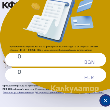
Национална агенция за приходите
За подаване на сигнали
Изчислението е при прилагане на фиксирания валутен курс на българския лев към
еврото - 1 EUR = 1,95583 BGN, и математическото правило за закръгляване.
Комисия за защита на потребителите
BGN
EUR
Калкулатор
Официална страница за приемане на еврото в Република България
2026 © Всички права запазени. Министерство на финансите
Политика за поверителност
Декларация за достъпност
Условия за ползване
Карта на сайта