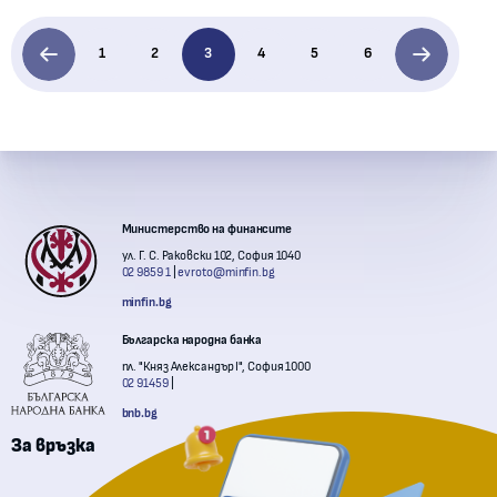
1
2
3
4
5
6
Контакти с институции
Министерство на финансите
ул. Г. С. Раковски 102, София 1040
02 9859 1
evroto@minfin.bg
minfin.bg
Българска народна банка
пл. "Княз Александър I", София 1000
02 91459
bnb.bg
За връзка
Комисия за финансов надзор