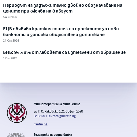
Периодът на задължително двойно обозначаване на
цените приключва на 8 август
5 Авг 2026
ЕЦБ обявява краткия списък на проектите за нови
банкноти и започва обществено допитване
24 Юли 2026
БНБ: 94.48% от левовете са изтеглени от обращение
1 Юли 2026
Контакти с институции
Министерство на финансите
ул. Г. С. Раковски 102, София 1040
02 9859 1
evroto@minfin.bg
minfin.bg
Българска народна банка