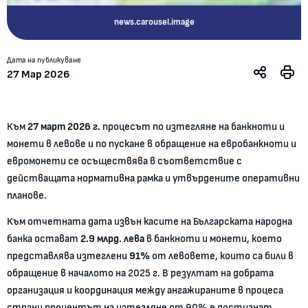
news.carousel.image
Дата на публикуване
27 Мар 2026
Към
27 март 2026 г.
процесът по изтегляне на банкноти и
монети в левове и по пускане в обращение на евробанкноти и
евромонети се осъществява в съответствие с
действащата нормативна рамка и утвърдените оперативни
планове.
Към отчетната дата извън касите на Българската народна
банка остават
2.9 млрд. лева
в банкноти и монети, което
представлява изтеглени
91%
от левовете, които са били в
обращение в началото на 2025 г. В резултат на добрата
организация и координация между ангажираните в процеса
страни процентът на изтегляне от 90% е достигнат