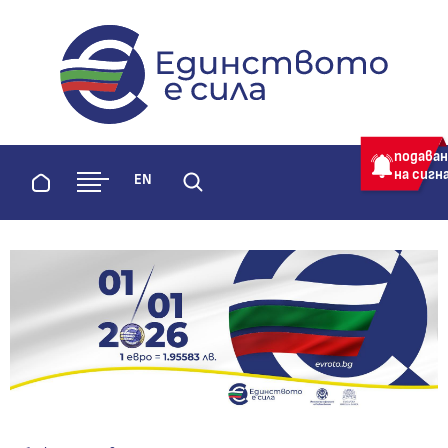
evroto.bg
Официална страница за приемане 
подава
на сигн
Начало
EN