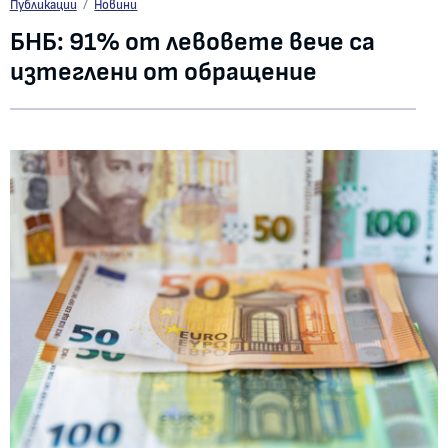
БНБ: 91% от левовете вече са изтеглени от обращение
Публикации
Новини
БНБ: 91% от левовете вече са
изтеглени от обращение