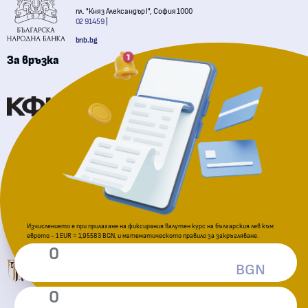
пл. "Княз Александър I", София 1000
02 91459
bnb.bg
За връзка
Комисия за финансов надзор
Национална агенция за приходите
За подаване на сигнали
Изчислението е при прилагане на фиксирания валутен курс на българския лев към
еврото - 1 EUR = 1,95583 BGN, и математическото правило за закръгляване.
Комисия за защита на потребителите
BGN