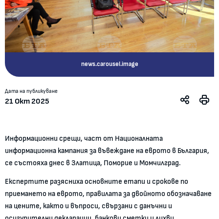
news.carousel.image
Дата на публикуване
21 Окт 2025
Информационни срещи, част от Националната
информационна кампания за въвеждане на еврото в България,
се състояха днес в Златица, Поморие и Момчилград.
Експертите разясниха основните етапи и срокове по
приемането на еврото, правилата за двойното обозначаване
на цените, както и въпроси, свързани с данъчни и
осигурителни декларации, банкови сметки и лихви.