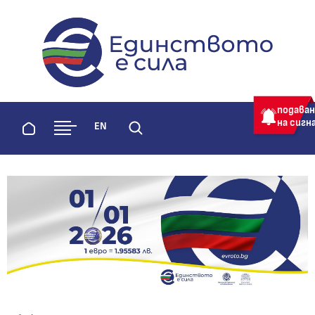
evroto.bg
Официална страница за приемане 
подава
на сигн
Начало
EN