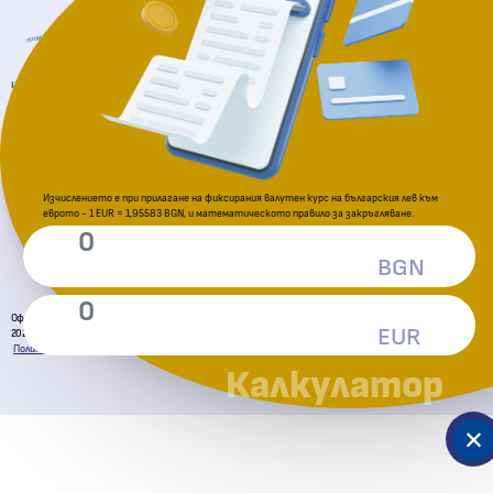
Национална агенция за приходите
За подаване на сигнали
Комисия за защита на потребителите
Изчислението е при прилагане на фиксирания валутен курс на българския лев към
еврото - 1 EUR = 1,95583 BGN, и математическото правило за закръгляване.
BGN
Официална страница за приемане на еврото в Република България
EUR
2026 © Всички права запазени. Министерство на финансите
Политика за поверителност
Декларация за достъпност
Условия за ползване
Карта на сайта
Калкулатор