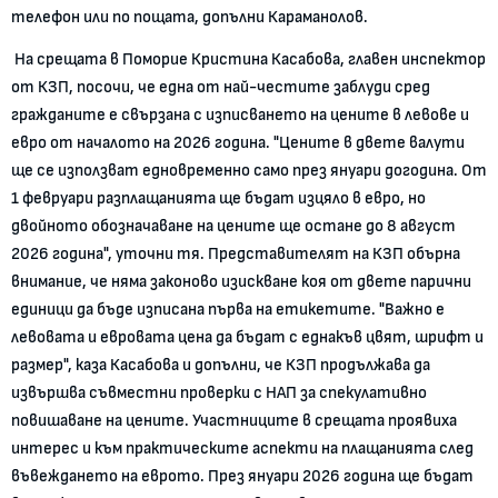
телефон или по пощата, допълни Караманолов.
На срещата в Поморие Кристина Касабова, главен инспектор
от КЗП, посочи, че една от най-честите заблуди сред
гражданите е свързана с изписването на цените в левове и
евро от началото на 2026 година. "Цените в двете валути
ще се използват едновременно само през януари догодина. От
1 февруари разплащанията ще бъдат изцяло в евро, но
двойното обозначаване на цените ще остане до 8 август
2026 година", уточни тя. Представителят на КЗП обърна
внимание, че няма законово изискване коя от двете парични
единици да бъде изписана първа на етикетите. "Важно е
левовата и евровата цена да бъдат с еднакъв цвят, шрифт и
размер", каза Касабова и допълни, че КЗП продължава да
извършва съвместни проверки с НАП за спекулативно
повишаване на цените. Участниците в срещата проявиха
интерес и към практическите аспекти на плащанията след
въвеждането на еврото. През януари 2026 година ще бъдат