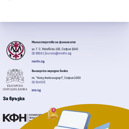
Контакти с институции
Министерство на финансите
ул. Г. С. Раковски 102, София 1040
02 9859 1
evroto@minfin.bg
minfin.bg
Българска народна банка
пл. "Княз Александър I", София 1000
02 91459
bnb.bg
За връзка
Комисия за финансов надзор