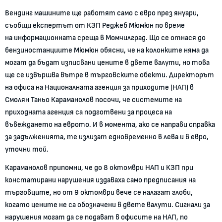
Вендинг машините ще работят само с евро през януари,
съобщи експертът от КЗП Реджеб Мюмюн по време
на информационната среща в Момчилград. Що се отнася до
бензиностанциите Мюмюн обясни, че на колонките няма да
могат да бъдат изписвани цените в двете валути, но това
ще се извършва вътре в търговските обекти. Директорът
на офиса на Националната агенция за приходите (НАП) в
Смолян Таньо Караманолов посочи, че системите на
приходната агенция са подготвени за процеса на
въвеждането на еврото. И в момента, ако се направи справка
за задълженията, те излизат едновременно в лева и в евро,
уточни той.
Караманолов припомни, че до 8 октомври НАП и КЗП при
констатирани нарушения издаваха само предписания на
търговците, но от 9 октомври вече се налагат глоби,
когато цените не са обозначени в двете валути. Сигнали за
нарушения могат да се подават в офисите на НАП, по