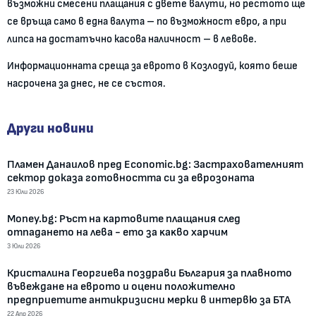
възможни смесени плащания с двете валути, но рестото ще
се връща само в една валута – по възможност евро, а при
липса на достатъчно касова наличност – в левове.
Информационната среща за еврото в Козлодуй, която беше
насрочена за днес, не се състоя.
Други новини
Пламен Данаилов пред Economic.bg: Застрахователният
сектор доказа готовността си за еврозоната
23 Юли 2026
Money.bg: Pъcт нa ĸapтoвитe плaщaния cлeд
oтпaдaнeтo нa лeвa - eтo зa ĸaĸвo xapчим
3 Юли 2026
Кристалина Георгиева поздрави България за плавното
въвеждане на еврото и оцени положително
предприетите антикризисни мерки в интервю за БТА
22 Апр 2026