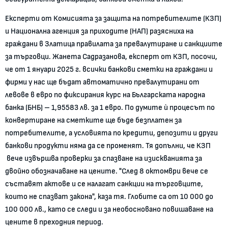
Експерти от Комисията за защита на потребителите (КЗП)
и Национална агенция за приходите (НАП) разясниха на
граждани в Златица правилата за превалутиране и санкциите
за търговци. Жанета Садразанова, експерт от КЗП, посочи,
че от 1 януари 2025 г. всички банкови сметки на граждани и
фирми у нас ще бъдат автоматично превалутирани от
левове в евро по фиксирания курс на Българската народна
банка (БНБ) – 1,95583 лв. за 1 евро. По думите ѝ процесът по
конвертиране на сметките ще бъде безплатен за
потребителите, а условията по кредити, депозити и други
банкови продукти няма да се променят. Тя допълни, че КЗП
вече извършва проверки за спазване на изискванията за
двойно обозначаване на цените. "След 8 октомври вече се
съставят актове и се налагат санкции на търговците,
които не спазват закона", каза тя. Глобите са от 10 000 до
100 000 лв., като се следи и за необосновано повишаване на
цените в преходния период.