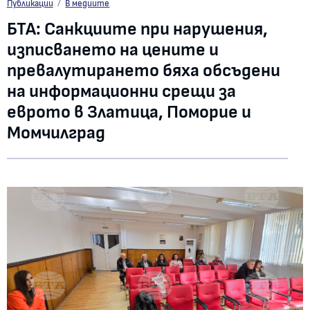
БТА: Санкциите при нарушения, изписването на цените и превалутиране
Публикации
В медиите
БТА: Санкциите при нарушения,
изписването на цените и
превалутирането бяха обсъдени
на информационни срещи за
еврото в Златица, Поморие и
Момчилград