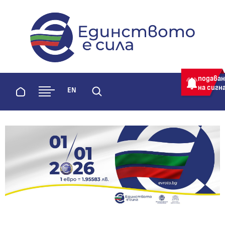
evroto.bg
Официална страница за приемане 
подава
на сигн
Начало
EN