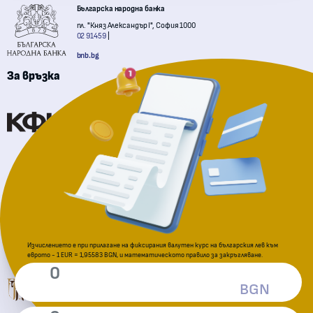
Българска народна банка
пл. "Княз Александър I", София 1000
02 91459
bnb.bg
За връзка
Комисия за финансов надзор
Национална агенция за приходите
За подаване на сигнали
Изчислението е при прилагане на фиксирания валутен курс на българския лев към
еврото - 1 EUR = 1,95583 BGN, и математическото правило за закръгляване.
Комисия за защита на потребителите
BGN