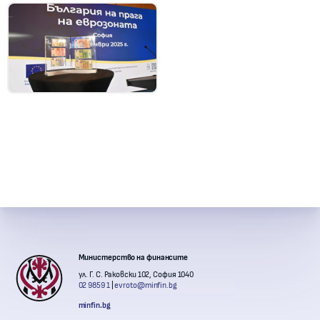
Контакти с институции
Министерство на финансите
ул. Г. С. Раковски 102, София 1040
02 9859 1
evroto@minfin.bg
minfin.bg