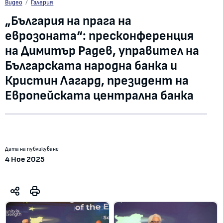
„България на прага на еврозоната“: пресконференция на Димитър Радев, 
Видео
Галерия
„България на прага на
еврозоната“: пресконференция
на Димитър Радев, управител на
Българската народна банка и
Кристин Лагард, президент на
Европейската централна банка
Дата на публикуване
4 Ное 2025