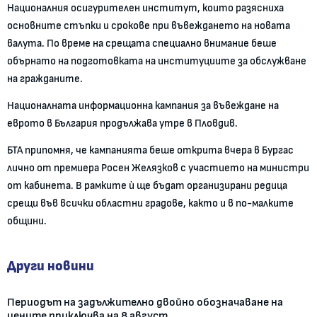
Националния осигурителен институт, които разясниха
основните стъпки и срокове при въвеждането на новата
валута. По време на срещата специално внимание беше
обърнато на подготовката на институциите за обслужване
на гражданите.
Националната информационна кампания за въвеждане на
еврото в България продължава утре в Пловдив.
БТА припомня, че кампанията беше открита вчера в Бургас
лично от премиера Росен Желязков с участието на министри
от кабинета. В рамките ѝ ще бъдат организирани редица
срещи във всички областни градове, както и в по-малките
общини.
Други новини
Периодът на задължително двойно обозначаване на
цените приключва на 8 август