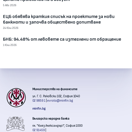
5 Авг 2026
ЕЦБ обявява краткия списък на проектите за нови
банкноти и започва обществено допитване
24 Юли 2026
БНБ: 94.48% от левовете са изтеглени от обращение
1 Юли 2026
Контакти с институции
Министерство на финансите
ул. Г. С. Раковски 102, София 1040
02 9859 1
evroto@minfin.bg
minfin.bg
Българска народна банка
пл. "Княз Александър I", София 1000
02 91459