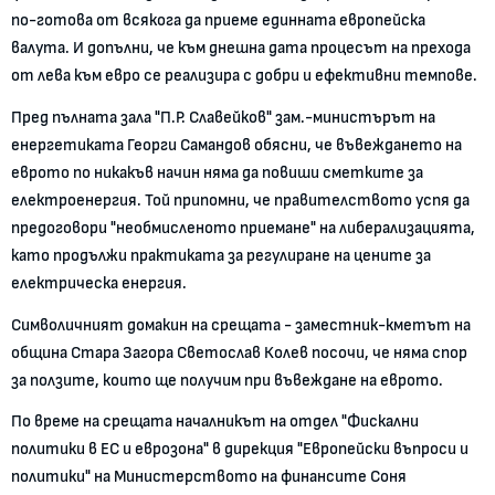
по-готова от всякога да приеме единната европейска
валута. И допълни, че към днешна дата процесът на прехода
от лева към евро се реализира с добри и ефективни темпове.
Пред пълната зала "П.Р. Славейков" зам.-министърът на
енергетиката Георги Самандов обясни, че въвеждането на
еврото по никакъв начин няма да повиши сметките за
електроенергия. Той припомни, че правителството успя да
предоговори "необмисленото приемане" на либерализацията,
като продължи практиката за регулиране на цените за
електрическа енергия.
Символичният домакин на срещата - заместник-кметът на
община Стара Загора Светослав Колев посочи, че няма спор
за ползите, които ще получим при въвеждане на еврото.
По време на срещата началникът на отдел "Фискални
политики в ЕС и еврозона" в дирекция "Европейски въпроси и
политики" на Министерството на финансите Соня