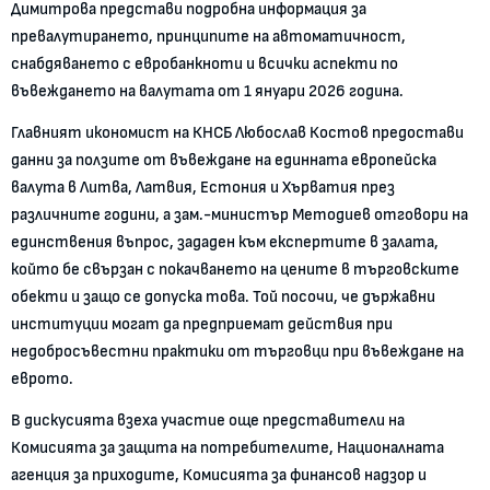
Димитрова представи подробна информация за
превалутирането, принципите на автоматичност,
снабдяването с евробанкноти и всички аспекти по
въвеждането на валутата от 1 януари 2026 година.
Главният икономист на КНСБ Любослав Костов предостави
данни за ползите от въвеждане на единната европейска
валута в Литва, Латвия, Естония и Хърватия през
различните години, а зам.-министър Методиев отговори на
единствения въпрос, зададен към експертите в залата,
който бе свързан с покачването на цените в търговските
обекти и защо се допуска това. Той посочи, че държавни
институции могат да предприемат действия при
недобросъвестни практики от търговци при въвеждане на
еврото.
В дискусията взеха участие още представители на
Комисията за защита на потребителите, Националната
агенция за приходите, Комисията за финансов надзор и