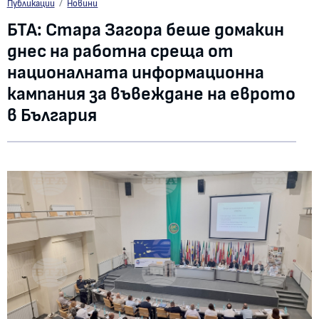
БТА: Стара Загора беше домакин днес на работна среща от националната
Публикации
Новини
БТА: Стара Загора беше домакин
днес на работна среща от
националната информационна
кампания за въвеждане на еврото
в България