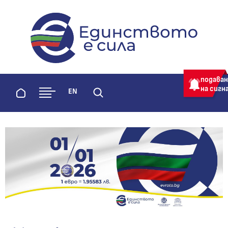
evroto.bg
Официална страница за приемане 
подава
на сигн
Начало
EN