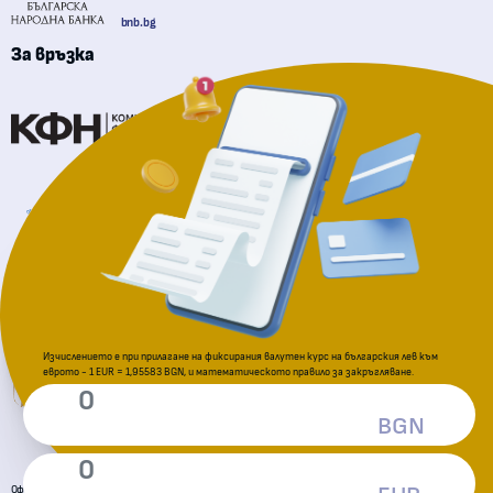
bnb.bg
За връзка
Комисия за финансов надзор
Национална агенция за приходите
За подаване на сигнали
Комисия за защита на потребителите
Изчислението е при прилагане на фиксирания валутен курс на българския лев към
еврото - 1 EUR = 1,95583 BGN, и математическото правило за закръгляване.
BGN
Официална страница за приемане на еврото в Република България